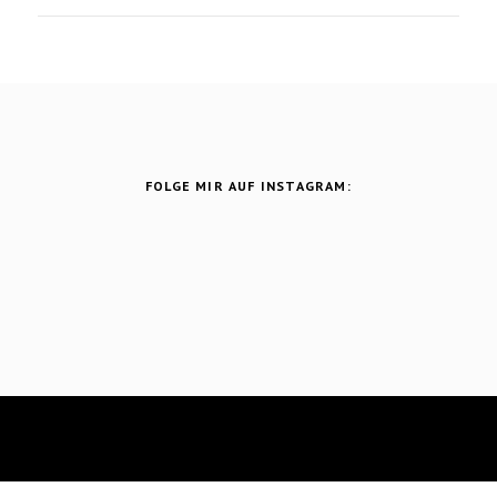
FOLGE MIR AUF INSTAGRAM:
Theme Designed and Coded by
Vefio Themes