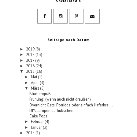
Social Media
Beiträge nach Datum
2019
(8)
►
2018
(13)
►
2017
(9)
►
2016
(24)
►
2015
(16)
▼
Mai
(1)
►
April
(3)
►
März
(5)
▼
Blumengruß
Frühling! (wenn auch nicht draußen)
Overnight Oats, Porridge oder einfach Haferbrei...
DIY: Lampen aufhübschen!
Cake Pops
Februar
(4)
►
Januar
(3)
►
2014
(1)
►