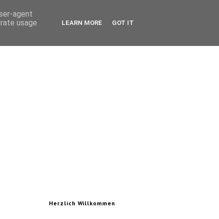
user-agent
erate usage
LEARN MORE
GOT IT
Herzlich Willkommen