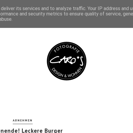
deliver its services and to analyze traffic. Your IP address and 
IMPRESSUM
DATENSCHUTZ
formance and security metrics to ensure quality of service, gen
abuse.
ABNEHMEN
nende! Leckere Burger