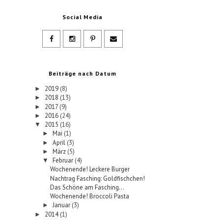
Social Media
Beiträge nach Datum
2019
(8)
►
2018
(13)
►
2017
(9)
►
2016
(24)
►
2015
(16)
▼
Mai
(1)
►
April
(3)
►
März
(5)
►
Februar
(4)
▼
Wochenende! Leckere Burger
Nachtrag Fasching: Goldfischchen!
Das Schöne am Fasching...
Wochenende! Broccoli Pasta
Januar
(3)
►
2014
(1)
►