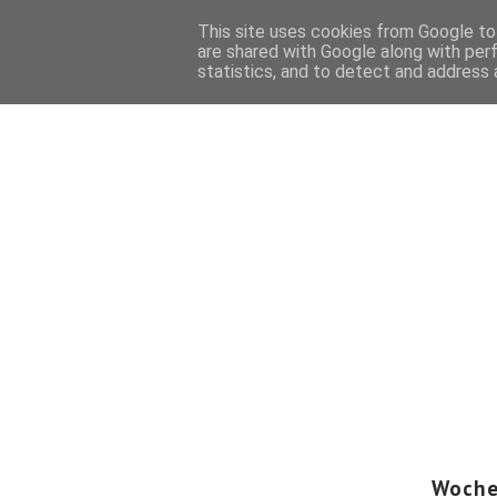
This site uses cookies from Google to 
HOME
FOTOGRAFIE
BUCH
are shared with Google along with per
statistics, and to detect and address 
Woche