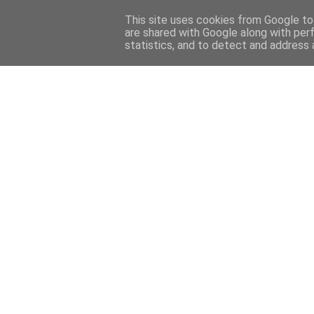
This site uses cookies from Google to 
HOME
FOTOGRAFIE
BUCH
are shared with Google along with per
statistics, and to detect and address 