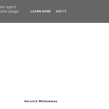
user-agent
erate usage
LEARN MORE
GOT IT
Herzlich Willkommen