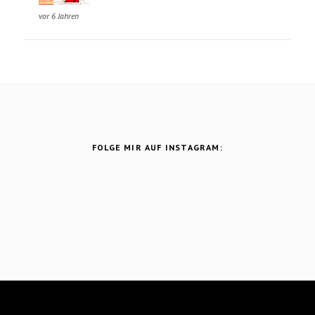
vor 6 Jahren
FOLGE MIR AUF INSTAGRAM:
Theme Designed and Coded by
Vefio Themes