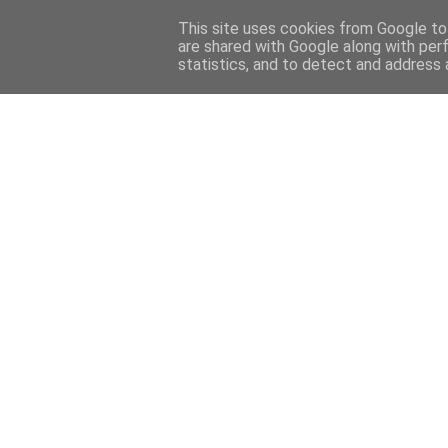
This site uses cookies from Google to 
HOME
FOTOGRAFIE
BUCH
are shared with Google along with per
statistics, and to detect and address 