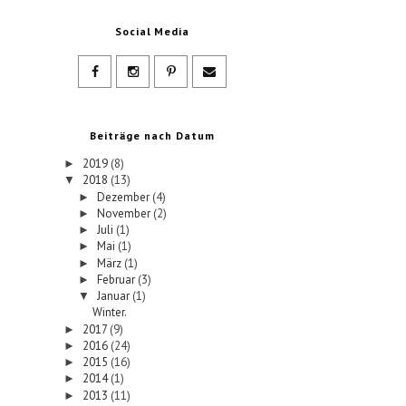
Social Media
Beiträge nach Datum
2019
(8)
►
2018
(13)
▼
Dezember
(4)
►
November
(2)
►
Juli
(1)
►
Mai
(1)
►
März
(1)
►
Februar
(3)
►
Januar
(1)
▼
Winter.
2017
(9)
►
2016
(24)
►
2015
(16)
►
2014
(1)
►
2013
(11)
►