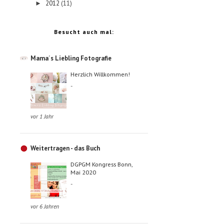
2012
(11)
►
Besucht auch mal:
Mama´s Liebling Fotografie
Herzlich Willkommen!
-
vor 1 Jahr
Weitertragen - das Buch
DGPGM Kongress Bonn,
Mai 2020
-
vor 6 Jahren