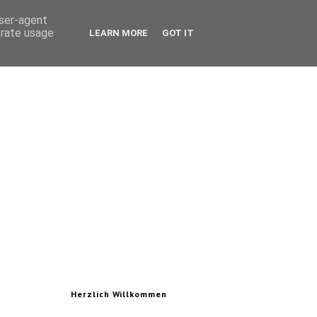
user-agent
erate usage
LEARN MORE
GOT IT
Herzlich Willkommen