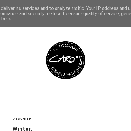
deliver its services and to analyze traffic. Your IP address and 
IMPRESSUM
DATENSCHUTZ
formance and security metrics to ensure quality of service, gen
abuse.
ABSCHIED
Winter.