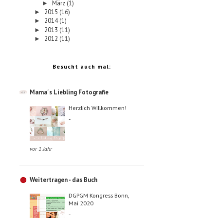
März
(1)
►
2015
(16)
►
2014
(1)
►
2013
(11)
►
2012
(11)
►
Besucht auch mal:
Mama´s Liebling Fotografie
Herzlich Willkommen!
-
vor 1 Jahr
Weitertragen - das Buch
DGPGM Kongress Bonn,
Mai 2020
-