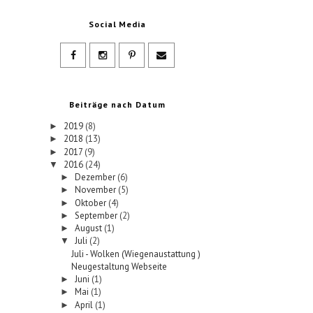
Social Media
Beiträge nach Datum
2019
(8)
►
2018
(13)
►
2017
(9)
►
2016
(24)
▼
Dezember
(6)
►
November
(5)
►
Oktober
(4)
►
September
(2)
►
August
(1)
►
Juli
(2)
▼
Juli - Wolken (Wiegenaustattung )
Neugestaltung Webseite
Juni
(1)
►
Mai
(1)
►
April
(1)
►