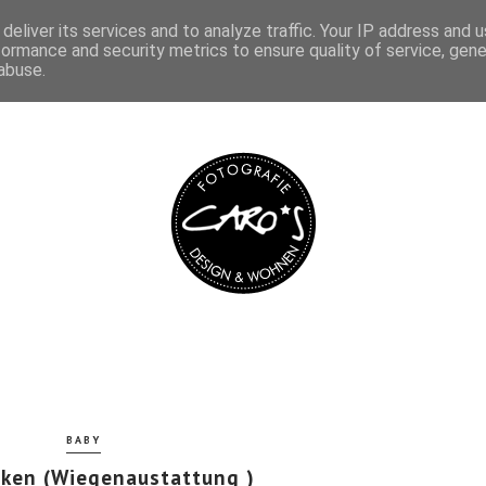
deliver its services and to analyze traffic. Your IP address and 
IMPRESSUM
DATENSCHUTZ
formance and security metrics to ensure quality of service, gen
abuse.
BABY
olken (Wiegenaustattung )