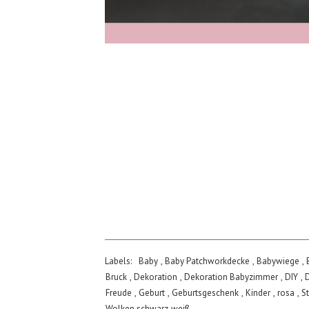
Labels:
Baby
,
Baby Patchworkdecke
,
Babywiege
,
Bruck
,
Dekoration
,
Dekoration Babyzimmer
,
DIY
,
D
Freude
,
Geburt
,
Geburtsgeschenk
,
Kinder
,
rosa
,
S
Wolken schwarz-weiß