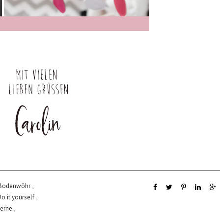
Bodenwöhr
,
o it yourself
,
terne
,