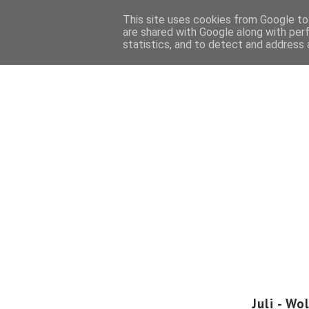
This site uses cookies from Google to 
HOME
FOTOGRAFIE
BUCH
are shared with Google along with per
statistics, and to detect and address 
Juli - W