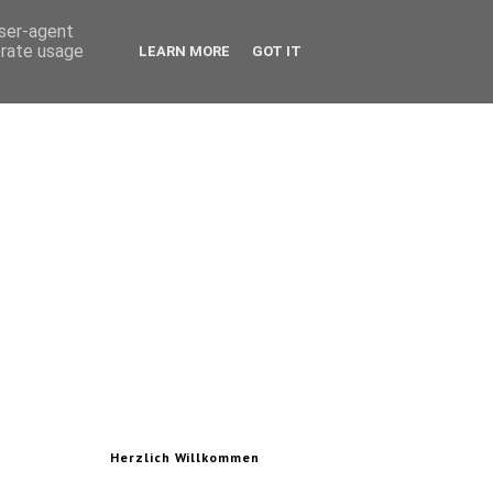
user-agent
erate usage
LEARN MORE
GOT IT
Herzlich Willkommen