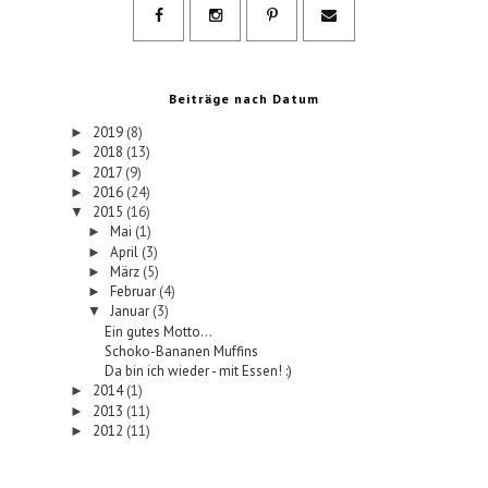
Beiträge nach Datum
2019
(8)
►
2018
(13)
►
2017
(9)
►
2016
(24)
►
2015
(16)
▼
Mai
(1)
►
April
(3)
►
März
(5)
►
Februar
(4)
►
Januar
(3)
▼
Ein gutes Motto...
Schoko-Bananen Muffins
Da bin ich wieder - mit Essen! :)
2014
(1)
►
2013
(11)
►
2012
(11)
►