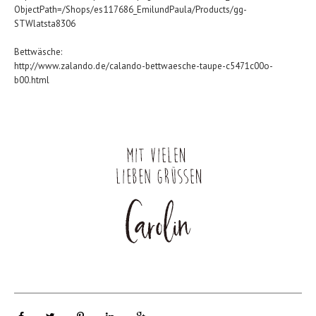
ObjectPath=/Shops/es117686_EmilundPaula/Products/gg-
STWlatsta8306
Bettwäsche:
http://www.zalando.de/calando-bettwaesche-taupe-c5471c00o-
b00.html