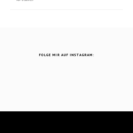
FOLGE MIR AUF INSTAGRAM:
Theme Designed and Coded by
Vefio Themes